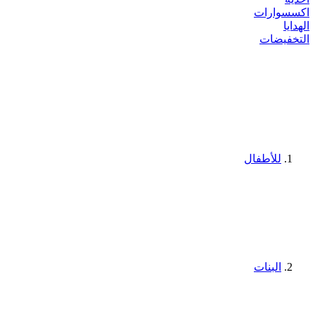
اكسسوارات
الهدايا
التخفيضات
للأطفال
البنات