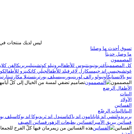
ليس لديك منتجات في ح
تسوق أحدث ما وصلنا
ما وصل حديثاً
المصممون
كل المصممين
آغنر
بونبوينت
بوس للأطفال
برونيلو كوتشينيلي
بربري
كالفن كلاين
غوتشي
جيسي اند جيمس
كارل لاغرفيلد للأطفال
جيلي كات
كينزو للأطفال
كو
نيو بالانس
نايك
أون
بولو رالف لورين
بيوربيبي
سيلف بورتريت
ستيلا مكارتني
تارتي
المصممون
تصاميم تضفي لمسة من الخيال إلى كلّ أيام
الأطفال الرضع
البنات
الأولاد
الفساتين
البنات
البنات الرضّع
بربري
دولتشي اند غابانا
مون اند باك
ناس
نيدل اند ثريد
بوكا اند بوكا
سيلف بور
فساتين ببريق الأميرات
فساتين بطبعات الزهور
فساتين الصيف
الفساتين
هذه الفساتين من زيمرمان فيها كلّ الفرح للجمعا
أحذية