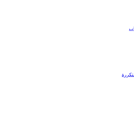
اب
تكررة