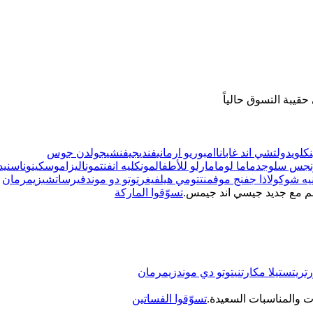
قيبة التسوق حالياً
كلوي
دولتشي اند غابانا
امبوريو ارماني
فندي
جيفنشي
جولدن جوس
نجس سلوجد
ماما لوما
مارلو للأطفال
مونكليه انفنت
موناليزا
موسكينو
ناس
نيد
نيه شوكولا
ذا جفنج موفمنت
تومي هيلفيغر
توتو دو موند
فيرساتشي
زيمرمان
هم مع جديد جيسي اند جيمس.
تسوّقوا الماركة
تريت
ستيلا مكارتني
توتو دي موند
زيمرمان
ت والمناسبات السعيدة.
تسوّقوا الفساتين