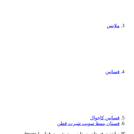
ملابس
فساتين
فساتين كاجوال
فستان بنمط سويت شيرت قطن
مونكليه انفنت فستان بنمط سويت شيرت قطن Image 1