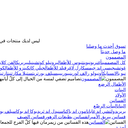
ليس لديك منتجات في ح
تسوق أحدث ما وصلنا
ما وصل حديثاً
المصممون
كل المصممين
آغنر
بونبوينت
بوس للأطفال
برونيلو كوتشينيلي
بربري
كالفن كلاين
غوتشي
جيسي اند جيمس
كارل لاغرفيلد للأطفال
جيلي كات
كينزو للأطفال
كو
نيو بالانس
نايك
أون
بولو رالف لورين
بيوربيبي
سيلف بورتريت
ستيلا مكارتني
تارتي
المصممون
تصاميم تضفي لمسة من الخيال إلى كلّ أيام
الأطفال الرضع
البنات
الأولاد
الفساتين
البنات
البنات الرضّع
بربري
دولتشي اند غابانا
مون اند باك
ناس
نيدل اند ثريد
بوكا اند بوكا
سيلف بور
فساتين ببريق الأميرات
فساتين بطبعات الزهور
فساتين الصيف
الفساتين
هذه الفساتين من زيمرمان فيها كلّ الفرح للجمعا
أحذية