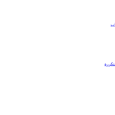
اب
تكررة