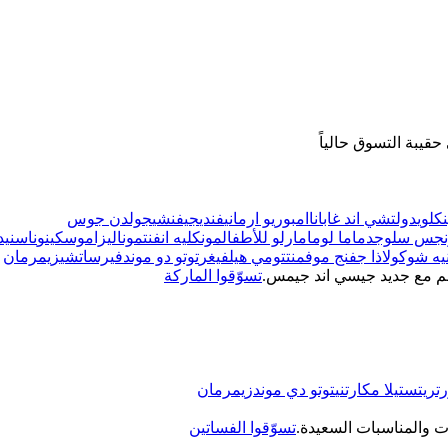
قيبة التسوق حالياً
كلوي
دولتشي اند غابانا
امبوريو ارماني
فندي
جيفنشي
جولدن جوس
نجس سلوجد
ماما لوما
مارلو للأطفال
مونكليه انفنت
موناليزا
موسكينو
ناس
نيد
نيه شوكولا
ذا جفنج موفمنت
تومي هيلفيغر
توتو دو موند
فيرساتشي
زيمرمان
هم مع جديد جيسي اند جيمس.
تسوّقوا الماركة
تريت
ستيلا مكارتني
توتو دي موند
زيمرمان
ت والمناسبات السعيدة.
تسوّقوا الفساتين