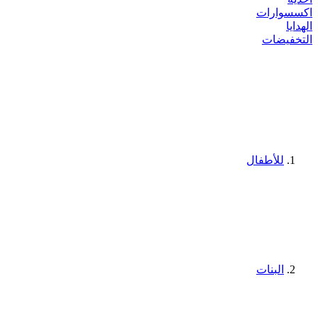
اكسسوارات
الهدايا
التخفيضات
للأطفال
البنات