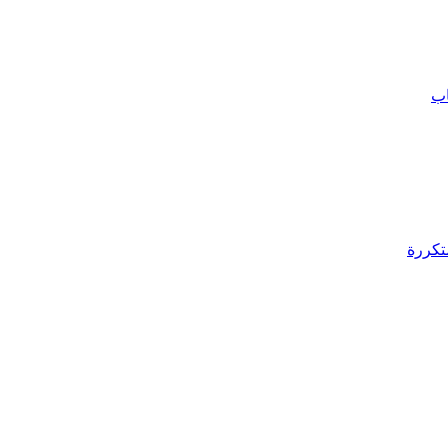
اب
تكررة