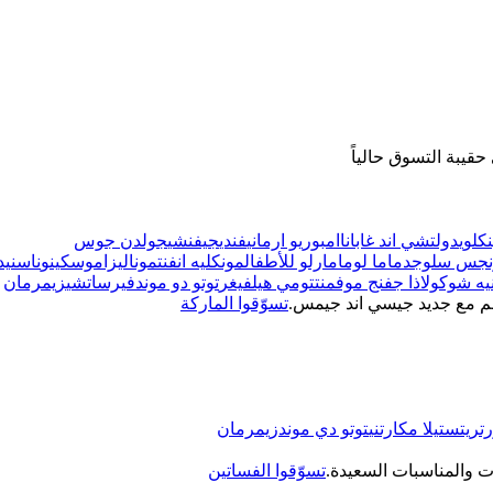
قيبة التسوق حالياً
كلوي
دولتشي اند غابانا
امبوريو ارماني
فندي
جيفنشي
جولدن جوس
نجس سلوجد
ماما لوما
مارلو للأطفال
مونكليه انفنت
موناليزا
موسكينو
ناس
نيد
نيه شوكولا
ذا جفنج موفمنت
تومي هيلفيغر
توتو دو موند
فيرساتشي
زيمرمان
هم مع جديد جيسي اند جيمس.
تسوّقوا الماركة
تريت
ستيلا مكارتني
توتو دي موند
زيمرمان
ت والمناسبات السعيدة.
تسوّقوا الفساتين