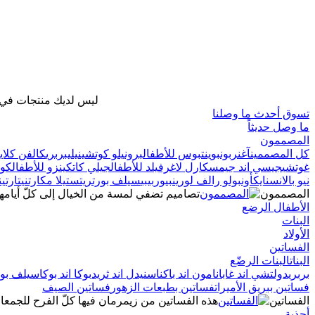
ليس لديك منتجات في ح
تسوق أحدث ما وصلنا
ما وصل حديثاً
المصممون
كل المصممين
آغنر
بونبوينت
بوس للأطفال
برونيلو كوتشينيلي
بربري
كالفن كلاين
غوتشي
جيسي اند جيمس
كارل لاغرفيلد للأطفال
جيلي كات
كينزو للأطفال
كو
نيو بالانس
نايك
أون
بولو رالف لورين
بيوربيبي
سيلف بورتريت
ستيلا مكارتني
تارتي
المصممون
تصاميم تضفي لمسة من الخيال إلى كلّ أيام
الأطفال الرضع
البنات
الأولاد
الفساتين
البنات
البنات الرضّع
بربري
دولتشي اند غابانا
مون اند باك
ناس
نيدل اند ثريد
بوكا اند بوكا
سيلف بور
فساتين ببريق الأميرات
فساتين بطبعات الزهور
فساتين الصيف
الفساتين
هذه الفساتين من زيمرمان فيها كلّ الفرح للجمعا
أحذية