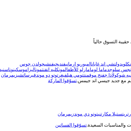
قيبة التسوق حالياً
كلوي
دولتشي اند غابانا
امبوريو ارماني
فندي
جيفنشي
جولدن جوس
نجس سلوجد
ماما لوما
مارلو للأطفال
مونكليه انفنت
موناليزا
موسكينو
ناس
نيد
نيه شوكولا
ذا جفنج موفمنت
تومي هيلفيغر
توتو دو موند
فيرساتشي
زيمرمان
هم مع جديد جيسي اند جيمس.
تسوّقوا الماركة
تريت
ستيلا مكارتني
توتو دي موند
زيمرمان
ت والمناسبات السعيدة.
تسوّقوا الفساتين