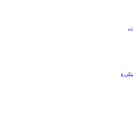
اب
تكررة