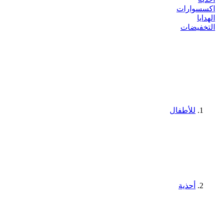
اكسسوارات
الهدايا
التخفيضات
للأطفال
أحذية