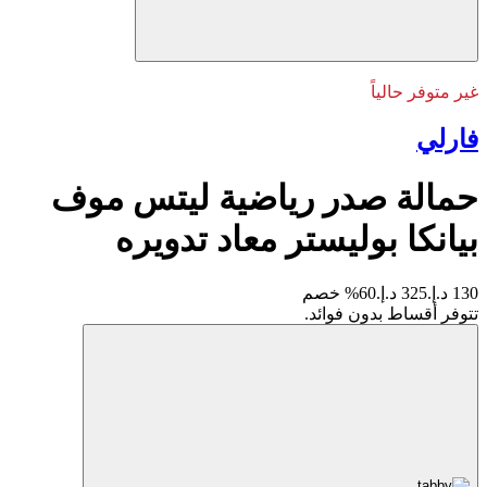
غير متوفر حالياً
فارلي
حمالة صدر رياضية ليتس موف
بيانكا بوليستر معاد تدويره
130 د.إ.
325 د.إ.
60% خصم
تتوفر أقساط بدون فوائد.