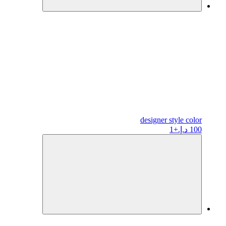
designer
style color
100 د.إ.
+1