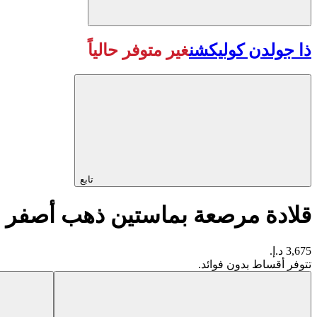
ذا جولدن كوليكشن
غير متوفر حالياً
تابع
قلادة مرصعة بماستين ذهب ‏أصفر عيا
3,675 د.إ.
تتوفر أقساط بدون فوائد.