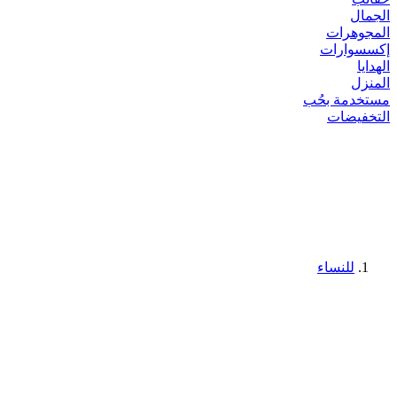
الجمال
المجوهرات
إكسسوارات
الهدايا
المنزل
مستخدمة بحُب
التخفيضات
للنساء