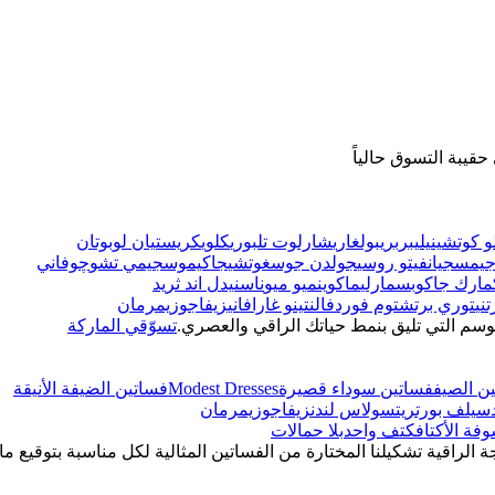
قيبة التسوق حالياً
و كوتشينيلي
بربري
بولغاري
شارلوت تلبوري
كلوي
كريستيان لوبوتان
يمس
جيانفيتو روسي
جولدن جوس
غوتشي
جاكيموس
جيمي تشو
چوفاني
مارك جاكوبس
مارلي
ماكوين
ميو ميو
ناس
نيدل اند ثريد
ني
توري برتش
توم فورد
فالنتينو غارافاني
زيفاجو
زيمرمان
وسم التي تليق بنمط حياتك الراقي والعصري.
تسوّقي الماركة
ن الصيف
فساتين سوداء قصيرة
Modest Dresses
فساتين الضيفة الأنيقة
سيلف بورتريت
سولاس لندن
زيفاجو
زيمرمان
فة الأكتاف
كتف واحد
بلا حمالات
ة الراقية تشكيلنا المختارة من الفساتين المثالية لكل مناسبة بتوقيع ما