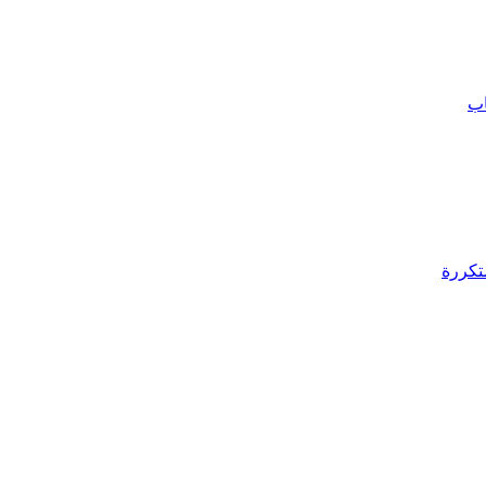
اب
تكررة