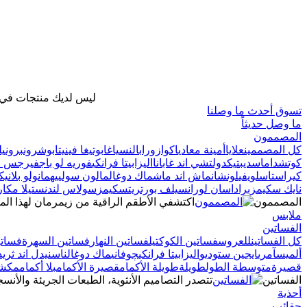
ليس لديك منتجات في ح
تسوق أحدث ما وصلنا
ما وصل حديثاً
المصممون
كل المصممين
علايا
أمينة معادي
اكوازورا
بالنسياغا
بوتيغا فينيتا
بوشرون
برونيل
كوتش
داماس
ديبتيك
دولتشي اند غابانا
اليزابيتا فرانكي
فوريه لو باج
فيرجس ج
كيراستاس
لويفي
لونشان
ماش اند ماش
ماك دوغال
مالون سولييه
مانولو بلانيك
نايك سكيمز
برادا
سان لوران
سيلف بورتريت
سكيمز
سولاس لندن
ستيلا مكارت
المصممون
اكتشفي الأطقم الراقية من زيمرمان لهذا الم
ملابس
الفساتين
كل الفساتين
للعروس
فساتين الكوكتيل
فساتين النهار
فساتين السهرة
فساتي
ألميس
آمري
ايجين ستوديو
اليزابيتا فرانكي
چوفاني
ماك دوغال
ناس
نيدل اند ثريد
قصيرة
متوسطة الطول
طويلة
طويلة الأكمام
قصيرة الأكمام
بلا أكمام
مكشو
الفساتين
تتصدر التصاميم الأنثوية، الطبعات الجريئة والأنسج
أحذية
حقائب