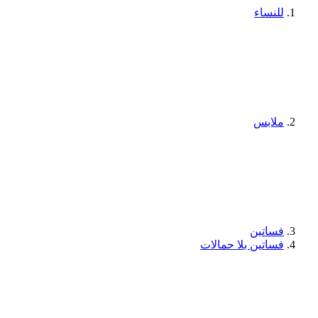
للنساء
ملابس
فساتين
فساتين بلا حمالات