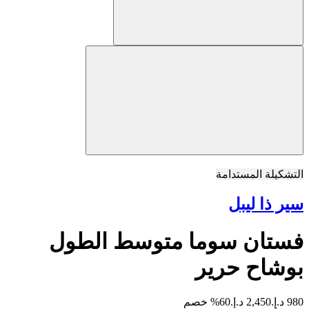
التشكيلة المستدامة
سير ذا ليبل
فستان سوما متوسط الطول
بوشاح حرير
980 د.إ.
2,450 د.إ.
60% خصم