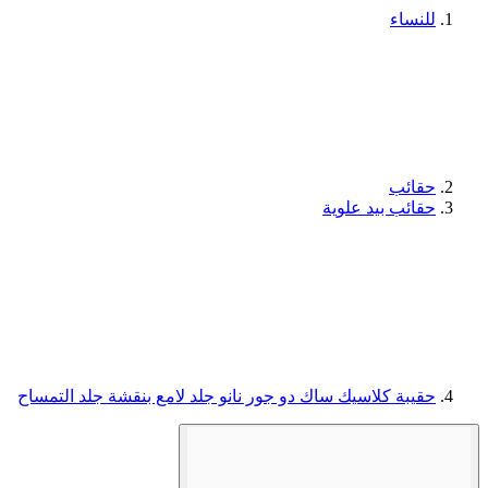
للنساء
حقائب
حقائب بيد علوية
حقيبة كلاسيك ساك دو جور نانو جلد لامع بنقشة جلد التمساح