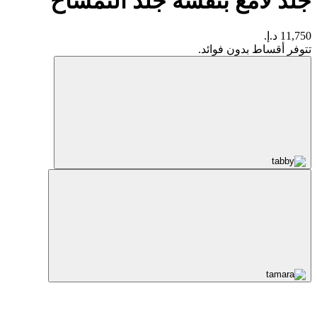
جلد لامع بنقشة جلد التمساح
11,750 د.إ.
تتوفر أقساط بدون فوائد.