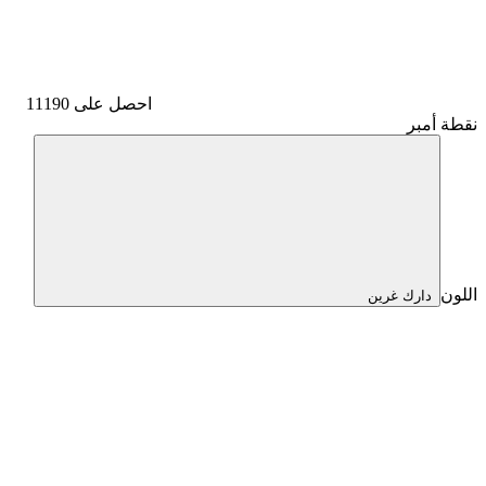
احصل على 11190
نقطة أمبر
اللون
‮دارك غرين‬