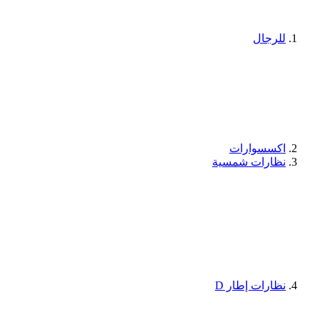
للرجال
اكسسوارات
نظارات شمسية
نظارات إطار D