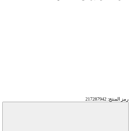
رمز المنتج: 217287942