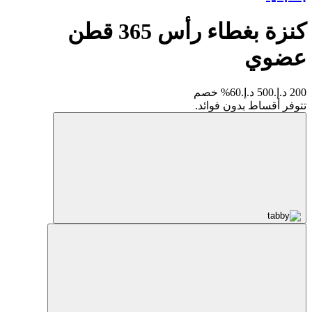
كنزة بغطاء رأس 365 قطن
عضوي
200 د.إ.
500 د.إ.
60% خصم
تتوفر أقساط بدون فوائد.