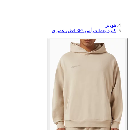
هوديز
كنزة بغطاء رأس 365 قطن عضوي