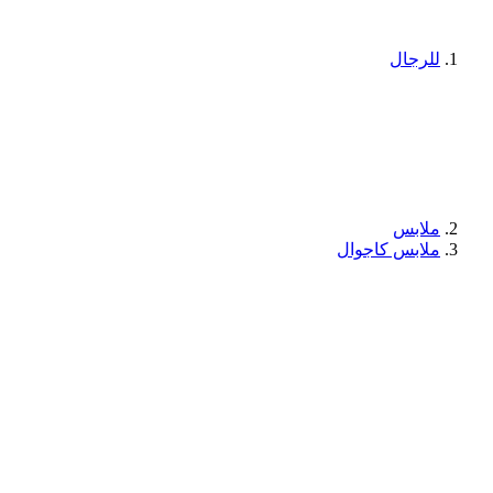
للرجال
ملابس
ملابس كاجوال