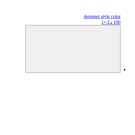
designer
style color
100 د.إ.
+1