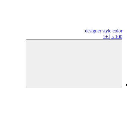
designer
style color
100 د.إ.
+1