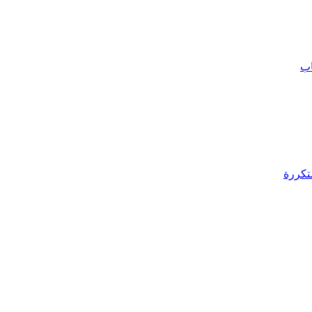
اب
تكررة