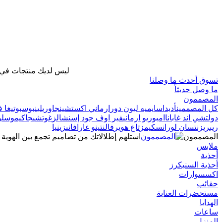
ليس لديك منتجات في ح
تسوق أحدث ما وصلنا
ما وصل حديثاً
المصممون
كل المصممين
أديداس
ايميه ليون دور
ارماني اكستشينج
اوريلين
بوس
بوتيغا ف
دولتشي اند غابانا
امبوريو ارماني
فير اوف جود إسنشالز
غوتشي
جاكيموس
لو
ريبريزنت
سان لوران
سكيمز
تاغ هوير
فالنتينو غارافاني
زينيا
المصممون
استلهم إطلالاتك من تصاميم تجمع بين الهوية 
ملابس
أحذية
أحذية السنيكرز
اكسسوارات
حقائب
مستحضرات العناية
الهدايا
ساعات
المنزل