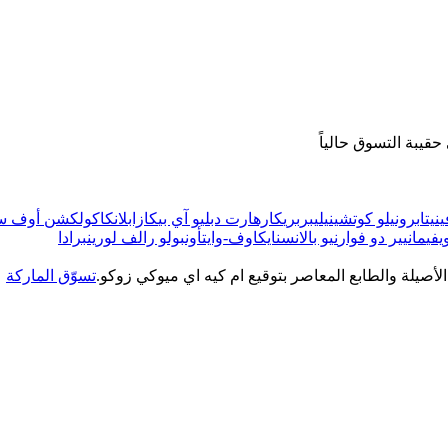
قيبة التسوق حالياً
ينيتا
برونيلو كوتشينيلي
بربري
كارهارت دبليو آي بي
كازابلانكا
كولكشن أوف ست
يفي
مانيير دو فوار
نيو بالانس
نايك
اوف-وايت
أون
بولو رالف لورين
برادا
الأصيلة والطابع المعاصر بتوقيع ام كيه اي ميوكي زوكو.
تسوّق الماركة