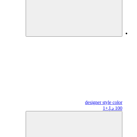
designer
style color
100 د.إ.
+1