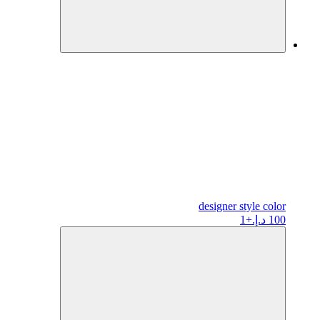
designer
style color
100 د.إ.
+1