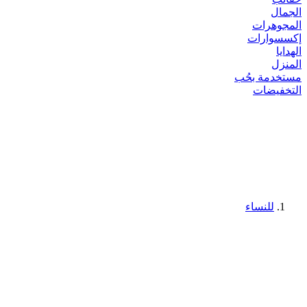
الجمال
المجوهرات
إكسسوارات
الهدايا
المنزل
مستخدمة بحُب
التخفيضات
للنساء