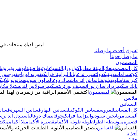
ليس لديك منتجات في ح
تسوق أحدث ما وصلنا
ما وصل حديثاً
المصممون
كل المصممين
علايا
أمينة معادي
اكوازورا
بالنسياغا
بوتيغا فينيتا
بوشرون
برونيل
كوتش
داماس
ديبتيك
دولتشي اند غابانا
اليزابيتا فرانكي
فوريه لو باج
فيرجس ج
كيراستاس
لويفي
لونشان
ماش اند ماش
ماك دوغال
مالون سولييه
مانولو بلانيك
نايك سكيمز
برادا
سان لوران
سيلف بورتريت
سكيمز
سولاس لندن
ستيلا مكارت
المصممون
اكتشفي الأطقم الراقية من زيمرمان لهذا الم
ملابس
الفساتين
كل الفساتين
للعروس
فساتين الكوكتيل
فساتين النهار
فساتين السهرة
فساتي
ألميس
آمري
ايجين ستوديو
اليزابيتا فرانكي
چوفاني
ماك دوغال
ناس
نيدل اند ثريد
قصيرة
متوسطة الطول
طويلة
طويلة الأكمام
قصيرة الأكمام
بلا أكمام
مكشو
الفساتين
تتصدر التصاميم الأنثوية، الطبعات الجريئة والأنسج
أحذية
حقائب