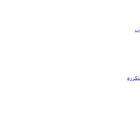
اب
تكررة