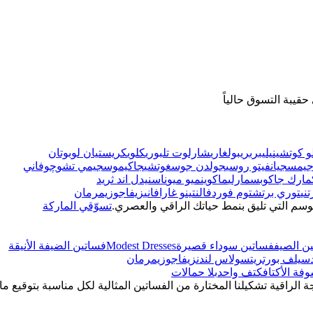
قيبة التسوق حالياً
و كوتشينيلي
بربري
بولغاري
شارلوت تلبوري
كلوي
كريستيان لوبوتان
يمس
جيانفيتو روسي
جولدن جوس
غوتشي
جاكيموس
جيمي تشو
چوفاني
مارك جاكوبس
مارلي
ماكوين
ميو ميو
ناس
نيدل اند ثريد
ني
توري برتش
توم فورد
فالنتينو غارافاني
زيفاجو
زيمرمان
وسم التي تليق بنمط حياتك الراقي والعصري.
تسوّقي الماركة
ن الصيف
فساتين سوداء قصيرة
Modest Dresses
فساتين الضيفة الأنيقة
سيلف بورتريت
سولاس لندن
زيفاجو
زيمرمان
فة الأكتاف
كتف واحد
بلا حمالات
ة الراقية تشكيلنا المختارة من الفساتين المثالية لكل مناسبة بتوقيع ما