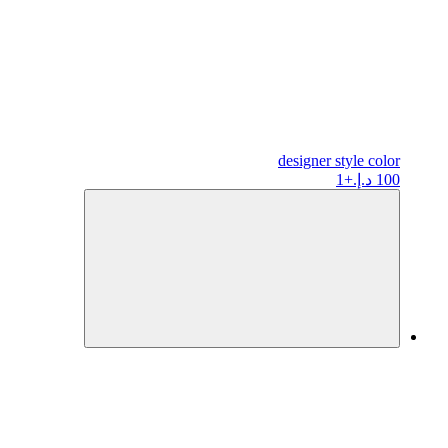
designer
style color
100 د.إ.
+1