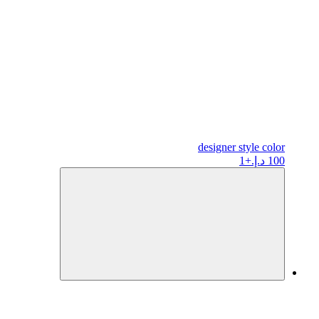
designer
style color
100 د.إ.
+1