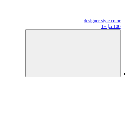
designer
style color
100 د.إ.
+1