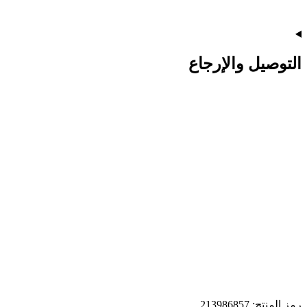
التوصيل والإرجاع
رمز المنتج: 213986857