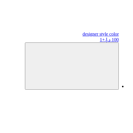
designer
style color
100 د.إ.
+1