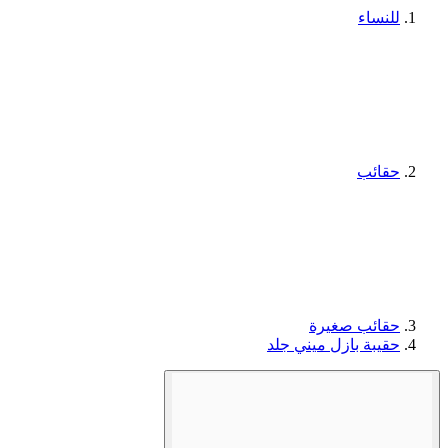
للنساء
حقائب
حقائب صغيرة
حقيبة بازل ميني جلد