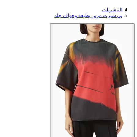
التيشرتات
تي شيرت مزين بطبعة وحواف جلد