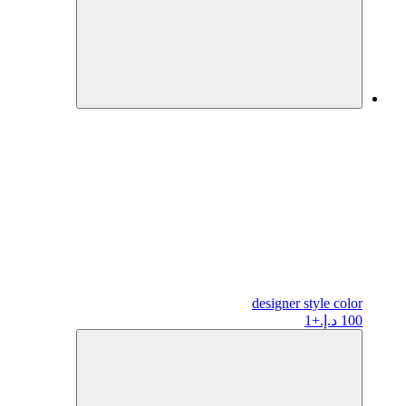
designer
style color
100 د.إ.
+1