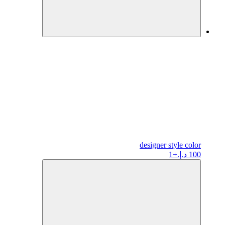
designer
style color
100 د.إ.
+1