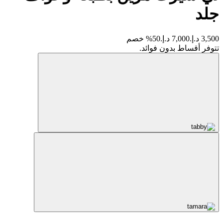
جلد
3,500 د.إ.
7,000 د.إ.
50% خصم
تتوفر أقساط بدون فوائد.