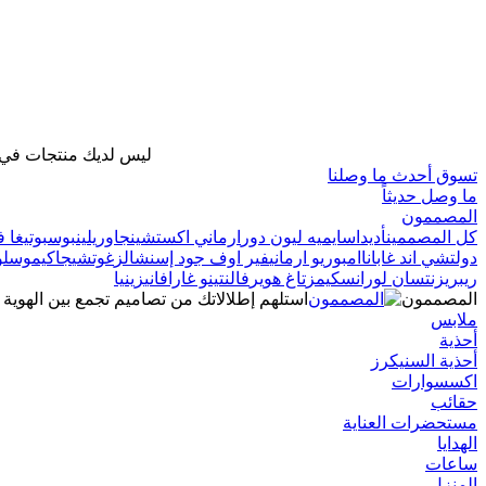
ليس لديك منتجات في ح
تسوق أحدث ما وصلنا
ما وصل حديثاً
المصممون
كل المصممين
أديداس
ايميه ليون دور
ارماني اكستشينج
اوريلين
بوس
بوتيغا ف
دولتشي اند غابانا
امبوريو ارماني
فير اوف جود إسنشالز
غوتشي
جاكيموس
لو
ريبريزنت
سان لوران
سكيمز
تاغ هوير
فالنتينو غارافاني
زينيا
المصممون
استلهم إطلالاتك من تصاميم تجمع بين الهوية 
ملابس
أحذية
أحذية السنيكرز
اكسسوارات
حقائب
مستحضرات العناية
الهدايا
ساعات
المنزل