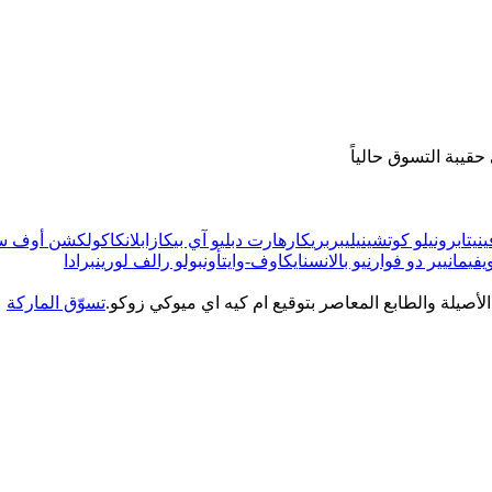
قيبة التسوق حالياً
ينيتا
برونيلو كوتشينيلي
بربري
كارهارت دبليو آي بي
كازابلانكا
كولكشن أوف ست
يفي
مانيير دو فوار
نيو بالانس
نايك
اوف-وايت
أون
بولو رالف لورين
برادا
الأصيلة والطابع المعاصر بتوقيع ام كيه اي ميوكي زوكو.
تسوّق الماركة