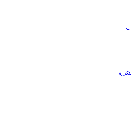
اب
تكررة