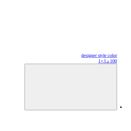
designer
style color
100 د.إ.
+1