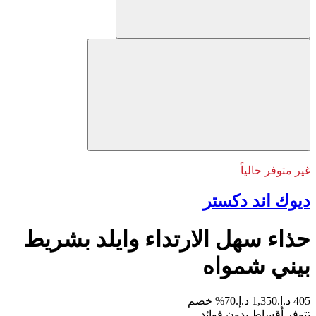
غير متوفر حالياً
ديوك اند دكستر
حذاء سهل الارتداء وايلد بشريط
بيني شمواه
405 د.إ.
1,350 د.إ.
70% خصم
تتوفر أقساط بدون فوائد.