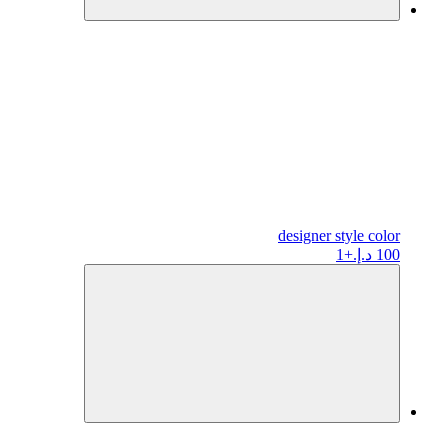
designer
style color
100 د.إ.
+1