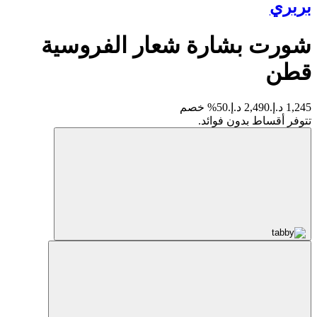
بربري
شورت بشارة شعار الفروسية
قطن
1,245 د.إ.
2,490 د.إ.
50% خصم
تتوفر أقساط بدون فوائد.