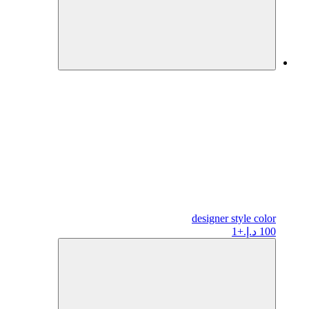
designer
style color
100 د.إ.
+1