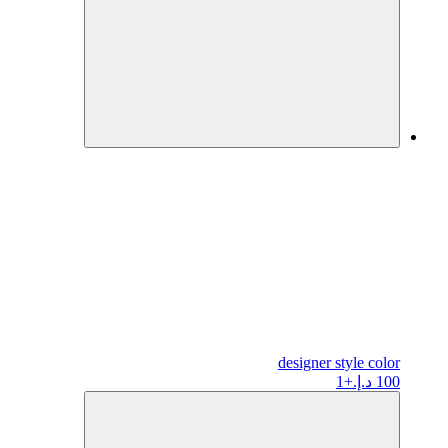
designer
style color
100 د.إ.
+1