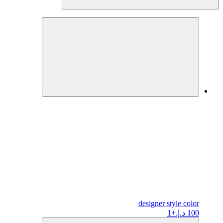
designer
style color
100 د.إ.
+1