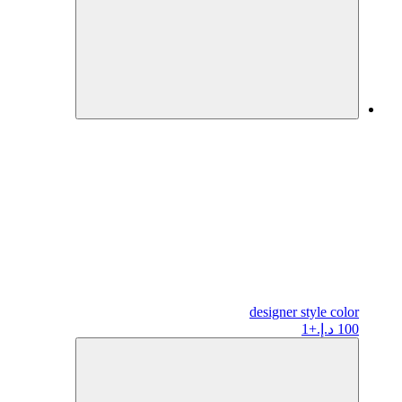
designer
style color
100 د.إ.
+1