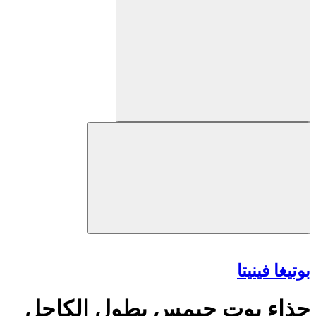
بوتيغا فينيتا
حذاء بوت جيمس بطول الكاحل