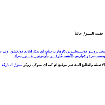
قيبة التسوق حالياً
ينيتا
برونيلو كوتشينيلي
بربري
كارهارت دبليو آي بي
كازابلانكا
كولكشن أوف ست
يفي
مانيير دو فوار
نيو بالانس
نايك
اوف-وايت
أون
بولو رالف لورين
برادا
الأصيلة والطابع المعاصر بتوقيع ام كيه اي ميوكي زوكو.
تسوّق الماركة