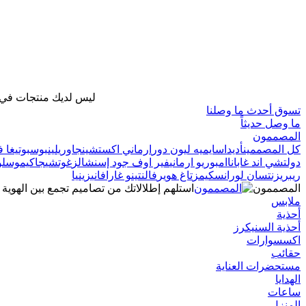
ليس لديك منتجات في ح
تسوق أحدث ما وصلنا
ما وصل حديثاً
المصممون
كل المصممين
أديداس
ايميه ليون دور
ارماني اكستشينج
اوريلين
بوس
بوتيغا ف
دولتشي اند غابانا
امبوريو ارماني
فير اوف جود إسنشالز
غوتشي
جاكيموس
لو
ريبريزنت
سان لوران
سكيمز
تاغ هوير
فالنتينو غارافاني
زينيا
المصممون
استلهم إطلالاتك من تصاميم تجمع بين الهوية 
ملابس
أحذية
أحذية السنيكرز
اكسسوارات
حقائب
مستحضرات العناية
الهدايا
ساعات
المنزل