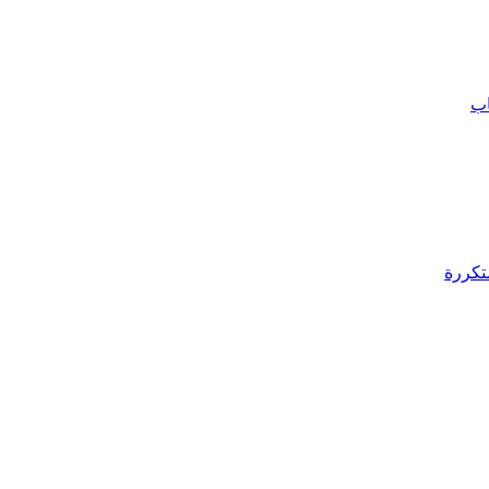
اب
تكررة