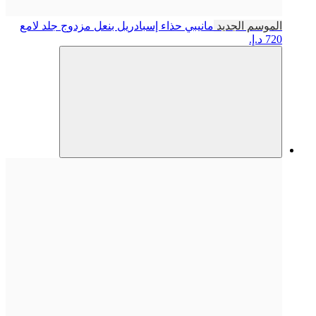
الموسم الجديد
مانيبي
حذاء إسبادريل بنعل مزدوج جلد لامع
720 د.إ.