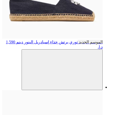
الموسم الجديد
توري برتش
حذاء إسبادريل الينور دينم
1,590
د.إ.