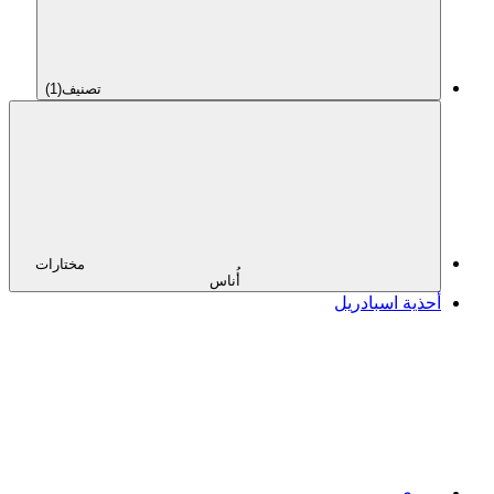
تصنيف
(1)
مختارات
أُناس
أحذية اسبادريل
بربري