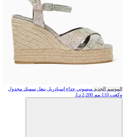
الموسم الجديد
ميسوني
حذاء إسبادريل بنعل سميك مجدول
وكعب 110 مم
2,200 د.إ.