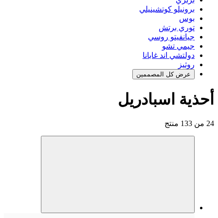
برونيلو كوتشينيلي
بوس
توري برتش
جيانفيتو روسي
جيمي تشو
دولتشي اند غابانا
روثيز
عرض كل المصممين
أحذية اسبادريل
24 من 133 منتج