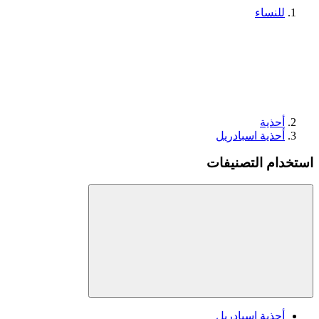
للنساء
أحذية
أحذية اسبادريل
استخدام التصنيفات
أحذية اسبادريل