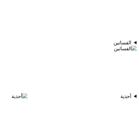
الفساتين
أحذية