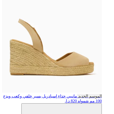
الموسم الجديد
مانيبي
حذاء إسبادريل بسير خلفي وكعب ويدج
100 مم شمواه
820 د.إ.