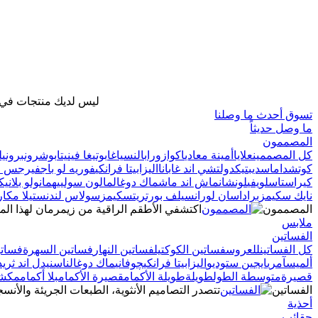
ليس لديك منتجات في ح
تسوق أحدث ما وصلنا
ما وصل حديثاً
المصممون
كل المصممين
علايا
أمينة معادي
اكوازورا
بالنسياغا
بوتيغا فينيتا
بوشرون
برونيل
كوتش
داماس
ديبتيك
دولتشي اند غابانا
اليزابيتا فرانكي
فوريه لو باج
فيرجس ج
كيراستاس
لويفي
لونشان
ماش اند ماش
ماك دوغال
مالون سولييه
مانولو بلانيك
نايك سكيمز
برادا
سان لوران
سيلف بورتريت
سكيمز
سولاس لندن
ستيلا مكارت
المصممون
اكتشفي الأطقم الراقية من زيمرمان لهذا الم
ملابس
الفساتين
كل الفساتين
للعروس
فساتين الكوكتيل
فساتين النهار
فساتين السهرة
فساتي
ألميس
آمري
ايجين ستوديو
اليزابيتا فرانكي
چوفاني
ماك دوغال
ناس
نيدل اند ثريد
قصيرة
متوسطة الطول
طويلة
طويلة الأكمام
قصيرة الأكمام
بلا أكمام
مكشو
الفساتين
تتصدر التصاميم الأنثوية، الطبعات الجريئة والأنسج
أحذية
حقائب