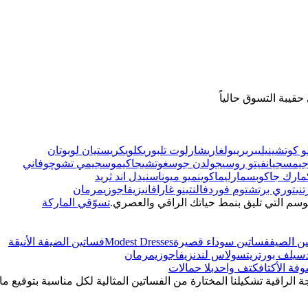
قيبة التسوق حالياً
و كوتشينيلي
بربري
بولغاري
شارلوت تلبوري
كلوي
كريستيان لوبوتان
يمس
جيانفيتو روسي
جولدن جوس
غوتشي
جاكيموس
جيمي تشو
چوفاني
مارك جاكوبس
مارلي
ماكوين
ميو ميو
ناس
نيدل اند ثريد
ني
توري برتش
توم فورد
فالنتينو غارافاني
زيفاجو
زيمرمان
وسم التي تليق بنمط حياتك الراقي والعصري.
تسوّقي الماركة
ن الصيف
فساتين سوداء قصيرة
Modest Dresses
فساتين الضيفة الأنيقة
سيلف بورتريت
سولاس لندن
زيفاجو
زيمرمان
فة الأكتاف
كتف واحد
بلا حمالات
ة الراقية تشكيلنا المختارة من الفساتين المثالية لكل مناسبة بتوقيع ما