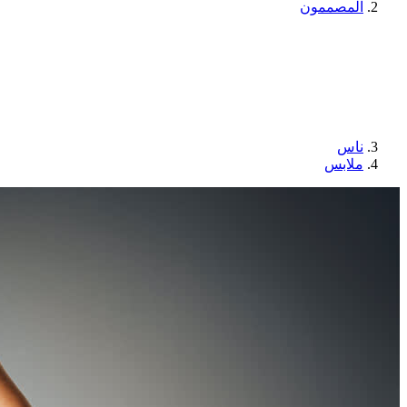
المصممون
ناس
ملابس