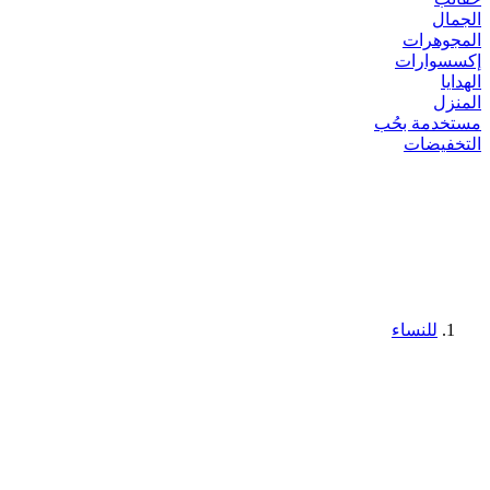
الجمال
المجوهرات
إكسسوارات
الهدايا
المنزل
مستخدمة بحُب
التخفيضات
للنساء