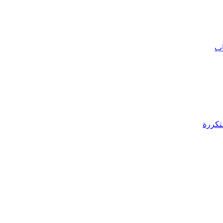
اب
تكررة