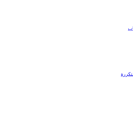
اب
تكررة