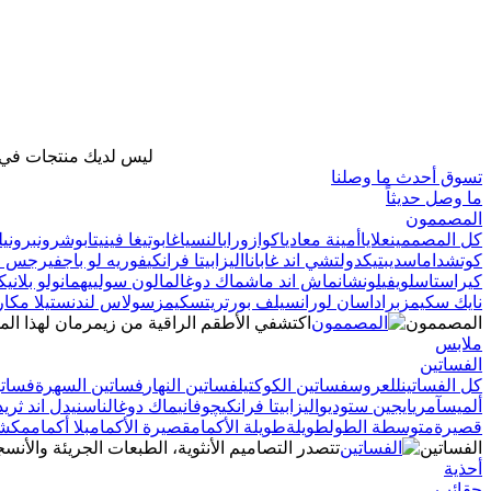
ليس لديك منتجات في ح
تسوق أحدث ما وصلنا
ما وصل حديثاً
المصممون
كل المصممين
علايا
أمينة معادي
اكوازورا
بالنسياغا
بوتيغا فينيتا
بوشرون
برونيل
كوتش
داماس
ديبتيك
دولتشي اند غابانا
اليزابيتا فرانكي
فوريه لو باج
فيرجس ج
كيراستاس
لويفي
لونشان
ماش اند ماش
ماك دوغال
مالون سولييه
مانولو بلانيك
نايك سكيمز
برادا
سان لوران
سيلف بورتريت
سكيمز
سولاس لندن
ستيلا مكارت
المصممون
اكتشفي الأطقم الراقية من زيمرمان لهذا الم
ملابس
الفساتين
كل الفساتين
للعروس
فساتين الكوكتيل
فساتين النهار
فساتين السهرة
فساتي
ألميس
آمري
ايجين ستوديو
اليزابيتا فرانكي
چوفاني
ماك دوغال
ناس
نيدل اند ثريد
قصيرة
متوسطة الطول
طويلة
طويلة الأكمام
قصيرة الأكمام
بلا أكمام
مكشو
الفساتين
تتصدر التصاميم الأنثوية، الطبعات الجريئة والأنسج
أحذية
حقائب