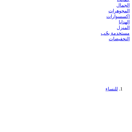
الجمال
المجوهرات
إكسسوارات
الهدايا
المنزل
مستخدمة بحُب
التخفيضات
للنساء