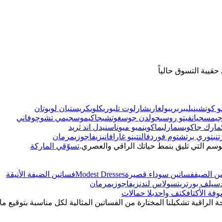
قيبة التسوق حالياً
و كوتشينيلي
بربري
بولغاري
شارلوت تلبوري
كلوي
كريستيان لوبوتان
يمس
جيانفيتو روسي
جولدن جوس
غوتشي
جاكيموس
جيمي تشو
چوفاني
مارك جاكوبس
مارلي
ماكوين
ميو ميو
ناس
نيدل اند ثريد
ني
توري برتش
توم فورد
فالنتينو غارافاني
زيفاجو
زيمرمان
وسم التي تليق بنمط حياتك الراقي والعصري.
تسوّقي الماركة
ن الصيف
فساتين سوداء قصيرة
Modest Dresses
فساتين الضيفة الأنيقة
سيلف بورتريت
سولاس لندن
زيفاجو
زيمرمان
فة الأكتاف
كتف واحد
بلا حمالات
ة الراقية تشكيلنا المختارة من الفساتين المثالية لكل مناسبة بتوقيع ما