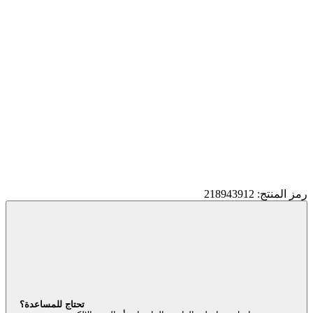
رمز المنتج: 218943912
تحتاج للمساعدة؟