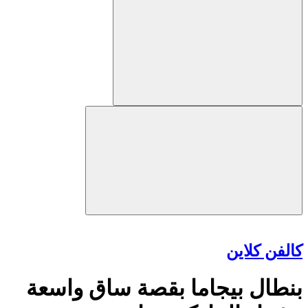
كالفن كلاين
بنطال بيجاما بقصة ساق واسعة