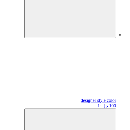
designer
style color
100 د.إ.
+1