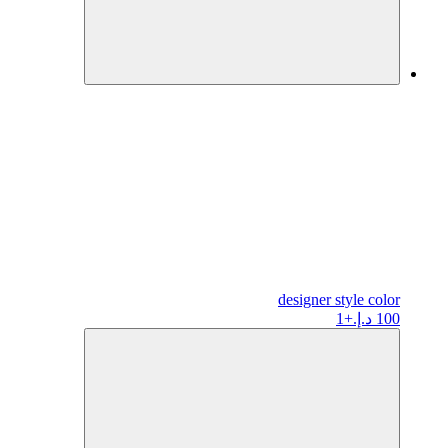
designer
style color
100 د.إ.
+1