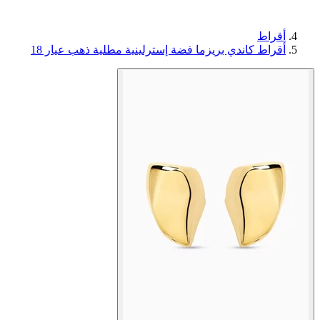
أقراط
أقراط كاندي بريزما فضة إسترلينية مطلية ذهب عيار 18