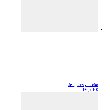
designer
style color
100 د.إ.
+1