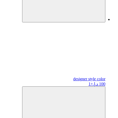
designer
style color
100 د.إ.
+1