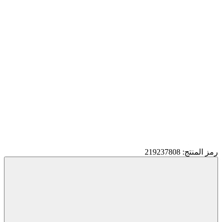
رمز المنتج: 219237808