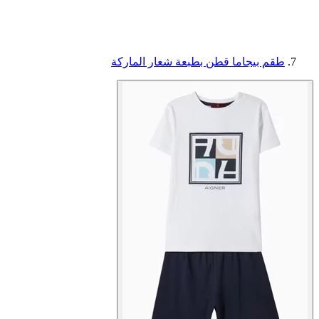
طقم بيجاما قطن بطبعة شعار الماركة