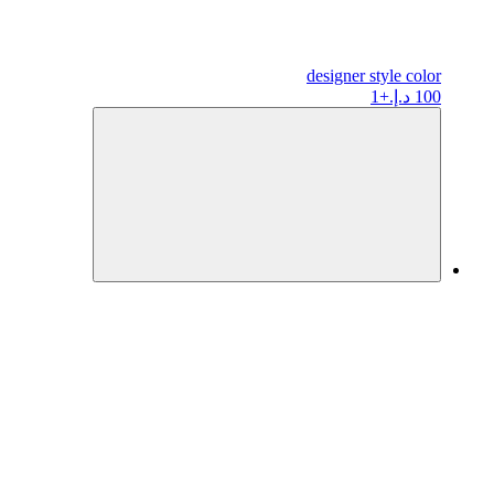
designer
style color
100 د.إ.
+1